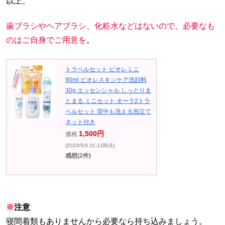
以上。
歯ブラシやヘアブラシ、化粧水などはないので、必要なも
のはご自身でご用意を
。
トラベルセット ビオレミニ
90ml ビオレスキンケア洗顔料
30g エッセンシャル しっとりま
とまる ミニセット オーラ2トラ
ベルセット 背中も洗える泡立て
ネット付き
1,500円
価格:
(2023/5/3 21:11時点)
感想(2件)
※
注意
寝間着類もありませんから必要なら持ち込みましょう。