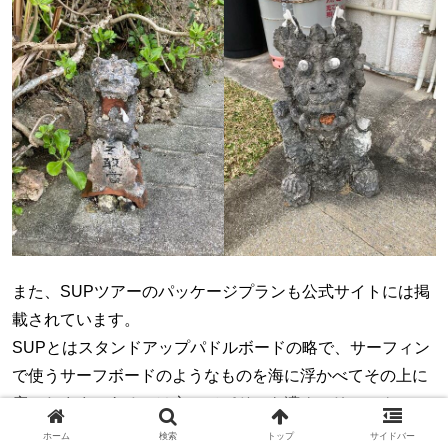
また、SUPツアーのパッケージプランも公式サイトには掲
載されています。
SUPとはスタンドアップパドルボードの略で、サーフィン
で使うサーフボードのようなものを海に浮かべてその上に
座ったまま、あるいは立ってパドルを漕ぐマリンアクティ
ビティです。
ホーム
検索
トップ
サイドバー