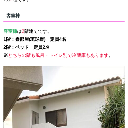
客室棟
客室棟
は
2
階建てです。
1階：畳部屋(琉球畳)
定員4名
2階：ベッド
定員
2名
※
どちらの階も風呂・トイレ別で冷蔵庫もあります
。