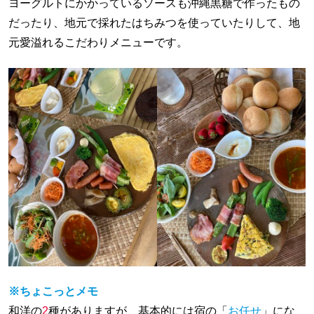
ヨーグルトにかかっているソースも沖縄黒糖で作ったもの
だったり、地元で採れたはちみつを使っていたりして、地
元愛溢れるこだわりメニューです。
※ちょこっとメモ
和洋の
2
種がありますが、基本的には宿の「
お任せ
」にな