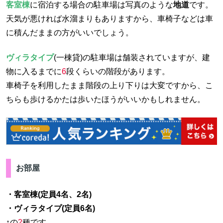
客室棟
に宿泊する場合の駐車場は写真のような
地道
です。
天気が悪ければ水溜まりもありますから、車椅子などは車
に積んだままの方がいいでしょう。
ヴィラタイプ
(一棟貸)の駐車場は舗装されていますが、建
物に入るまでに
6
段くらいの階段があります。
車椅子を利用したまま階段の上り下りは大変ですから、こ
ちらも歩けるかたは歩いたほうがいいかもしれません。
お部屋
・客室棟(定員4名、2名)
・ヴィラタイプ(定員6名)
↑の
2
種です。