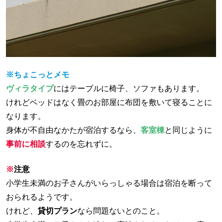
※ちょこっとメモ
ヴィラタイプ
にはテーブルに椅子、ソファもあります。
けれどベッドはなく畳のお部屋に布団を敷いて寝ることに
なります。
身体が不自由なかたが宿泊するなら、
客室棟
と同じように
事前に相談
するのを忘れずに。
※
注意
小学生未満のお子さんがいらっしゃる場合は宿泊を断って
おられるようです。
けれど、
貸切プラン
なら問題ないとのこと。