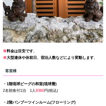
※
料金は目安です
。
※
大型連休や休前日、宿泊人数などにより変動します
。
客室棟
・1階琉球ビーグの和室(琉球畳)
2名朝食付1泊 1人
8360
円(税込)
・2階バンブーツインルーム(フローリング)