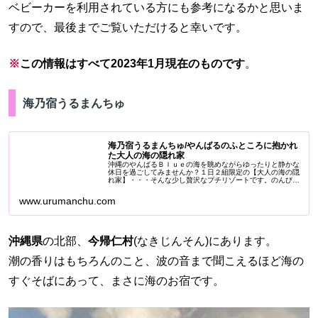
ベビーカーを利用されている方にも参考になるかと思いま
すので、最後までご覧いただけると幸いです。
※
この情報はすべて2023年1月現在のものです
。
海乃宿うるまんちゅ
海乃宿うるまんちゅ/やんばるのふところに抱かれ
た大人の海の隠れ家
沖縄のやんばるＢｌｕｅの海を眺めながらゆったりと静かな
休日を過ごしてみませんか？１日２組限定の【大人の海の隠
れ家】・・・そんな少し贅沢なプチリゾートです。のんびり
としたプライベート空間と、静かな海辺の休日をお約束いた
します。
www.urumanchu.com
沖縄県
の北部、
今帰仁村
(なきじんそん)にあります。
潮の香りはもちろんのこと、波の音まで聞こえるほど海の
すぐそばにあって、まさに海のお宿です。